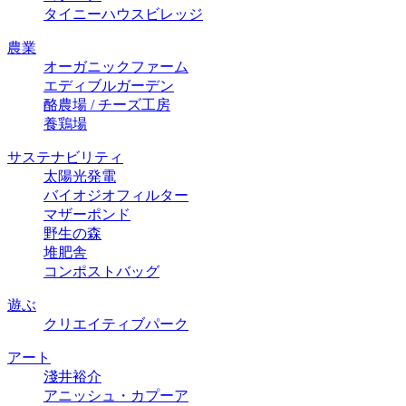
タイニーハウスビレッジ
農業
オーガニックファーム
エディブルガーデン
酪農場 / チーズ⼯房
養鶏場
サステナビリティ
太陽光発電
バイオジオフィルター
マザーポンド
野生の森
堆肥舎
コンポストバッグ
遊ぶ
クリエイティブパーク
アート
淺井裕介
アニッシュ・カプーア