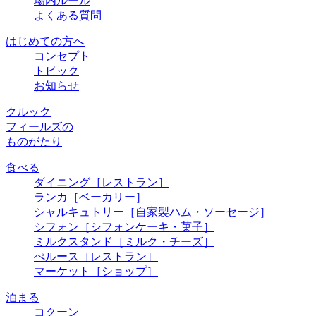
場内ルール
よくある質問
はじめての方へ
コンセプト
トピック
お知らせ
クルック
フィールズの
ものがたり
食べる
ダイニング
［レストラン］
ランカ
［ベーカリー］
シャルキュトリー
［自家製ハム・ソーセージ］
シフォン
［シフォンケーキ・菓子］
ミルクスタンド
［ミルク・チーズ］
ぺルース
［レストラン］
マーケット
［ショップ］
泊まる
コクーン