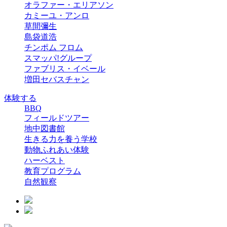
オラファー・エリアソン
カミーユ・アンロ
草間彌生
島袋道浩
チンポム フロム
スマッパ!グループ
ファブリス・イベール
増田セバスチャン
体験する
BBQ
フィールドツアー
地中図書館
生きる力を養う学校
動物ふれあい体験
ハーベスト
教育プログラム
自然観察