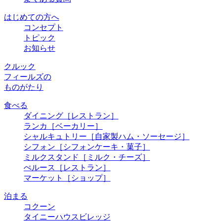
はじめての方へ
コンセプト
トピック
お知らせ
クルック
フィールズの
ものがたり
食べる
ダイニング
［レストラン］
ランカ
［ベーカリー］
シャルキュトリー
［自家製ハム・ソーセージ］
シフォン
［シフォンケーキ・菓子］
ミルクスタンド
［ミルク・チーズ］
ぺルース
［レストラン］
マーケット
［ショップ］
泊まる
コクーン
タイニーハウスビレッジ