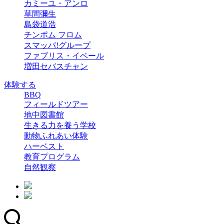
カミーユ・アンロ
草間彌生
島袋道浩
チンポム フロム
スマッパ!グループ
ファブリス・イベール
増田セバスチャン
体験する
BBQ
フィールドツアー
地中図書館
生きる力を養う学校
動物ふれあい体験
ハーベスト
教育プログラム
自然観察