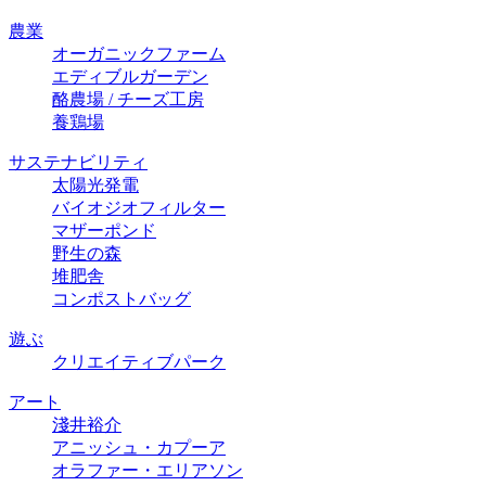
農業
オーガニックファーム
エディブルガーデン
酪農場 / チーズ⼯房
養鶏場
サステナビリティ
太陽光発電
バイオジオフィルター
マザーポンド
野生の森
堆肥舎
コンポストバッグ
遊ぶ
クリエイティブパーク
アート
淺井裕介
アニッシュ・カプーア
オラファー・エリアソン