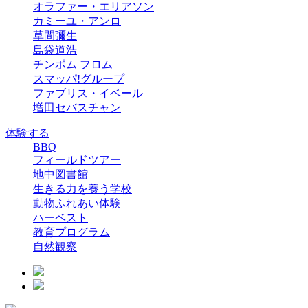
オラファー・エリアソン
カミーユ・アンロ
草間彌生
島袋道浩
チンポム フロム
スマッパ!グループ
ファブリス・イベール
増田セバスチャン
体験する
BBQ
フィールドツアー
地中図書館
生きる力を養う学校
動物ふれあい体験
ハーベスト
教育プログラム
自然観察