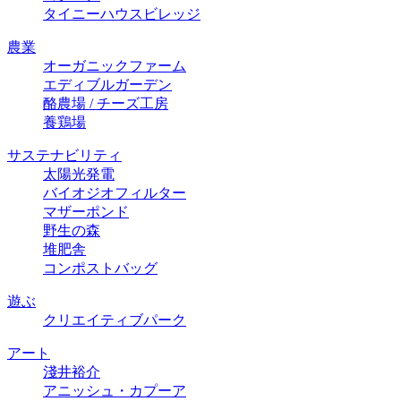
タイニーハウスビレッジ
農業
オーガニックファーム
エディブルガーデン
酪農場 / チーズ⼯房
養鶏場
サステナビリティ
太陽光発電
バイオジオフィルター
マザーポンド
野生の森
堆肥舎
コンポストバッグ
遊ぶ
クリエイティブパーク
アート
淺井裕介
アニッシュ・カプーア