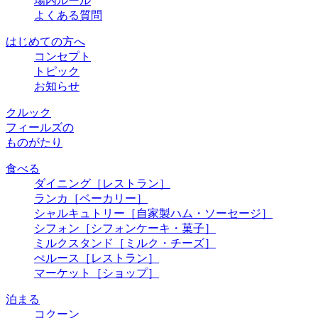
場内ルール
よくある質問
はじめての方へ
コンセプト
トピック
お知らせ
クルック
フィールズの
ものがたり
食べる
ダイニング
［レストラン］
ランカ
［ベーカリー］
シャルキュトリー
［自家製ハム・ソーセージ］
シフォン
［シフォンケーキ・菓子］
ミルクスタンド
［ミルク・チーズ］
ぺルース
［レストラン］
マーケット
［ショップ］
泊まる
コクーン