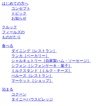
はじめての方へ
コンセプト
トピック
お知らせ
クルック
フィールズの
ものがたり
食べる
ダイニング
［レストラン］
ランカ
［ベーカリー］
シャルキュトリー
［自家製ハム・ソーセージ］
シフォン
［シフォンケーキ・菓子］
ミルクスタンド
［ミルク・チーズ］
ぺルース
［レストラン］
マーケット
［ショップ］
泊まる
コクーン
タイニーハウスビレッジ