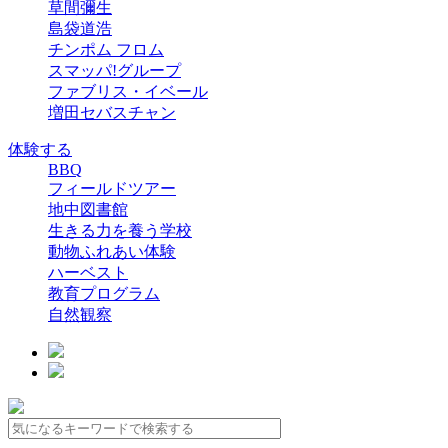
草間彌生
島袋道浩
チンポム フロム
スマッパ!グループ
ファブリス・イベール
増田セバスチャン
体験する
BBQ
フィールドツアー
地中図書館
生きる力を養う学校
動物ふれあい体験
ハーベスト
教育プログラム
自然観察