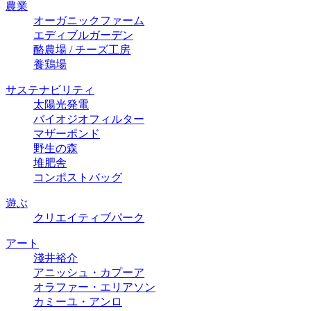
農業
オーガニックファーム
エディブルガーデン
酪農場 / チーズ⼯房
養鶏場
サステナビリティ
太陽光発電
バイオジオフィルター
マザーポンド
野生の森
堆肥舎
コンポストバッグ
遊ぶ
クリエイティブパーク
アート
淺井裕介
アニッシュ・カプーア
オラファー・エリアソン
カミーユ・アンロ