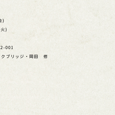
金)
火)
2-001
ックブリッジ・岡田 修