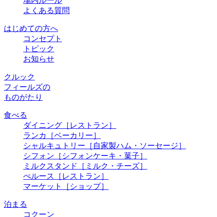
場内ルール
よくある質問
はじめての方へ
コンセプト
トピック
お知らせ
クルック
フィールズの
ものがたり
食べる
ダイニング
［レストラン］
ランカ
［ベーカリー］
シャルキュトリー
［自家製ハム・ソーセージ］
シフォン
［シフォンケーキ・菓子］
ミルクスタンド
［ミルク・チーズ］
ぺルース
［レストラン］
マーケット
［ショップ］
泊まる
コクーン