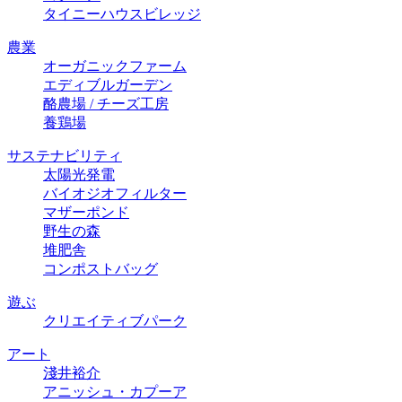
タイニーハウスビレッジ
農業
オーガニックファーム
エディブルガーデン
酪農場 / チーズ⼯房
養鶏場
サステナビリティ
太陽光発電
バイオジオフィルター
マザーポンド
野生の森
堆肥舎
コンポストバッグ
遊ぶ
クリエイティブパーク
アート
淺井裕介
アニッシュ・カプーア