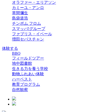
オラファー・エリアソン
カミーユ・アンロ
草間彌生
島袋道浩
チンポム フロム
スマッパ!グループ
ファブリス・イベール
増田セバスチャン
体験する
BBQ
フィールドツアー
地中図書館
生きる力を養う学校
動物ふれあい体験
ハーベスト
教育プログラム
自然観察