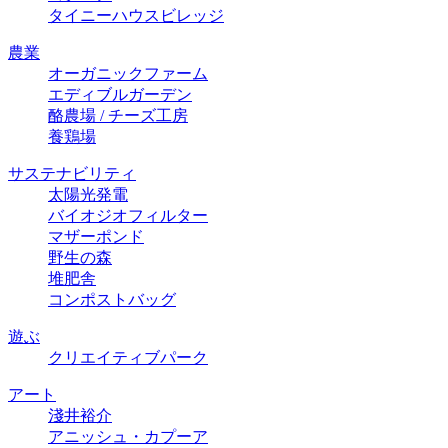
タイニーハウスビレッジ
農業
オーガニックファーム
エディブルガーデン
酪農場 / チーズ⼯房
養鶏場
サステナビリティ
太陽光発電
バイオジオフィルター
マザーポンド
野生の森
堆肥舎
コンポストバッグ
遊ぶ
クリエイティブパーク
アート
淺井裕介
アニッシュ・カプーア