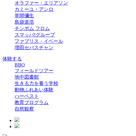
オラファー・エリアソン
カミーユ・アンロ
草間彌生
島袋道浩
チンポム フロム
スマッパ!グループ
ファブリス・イベール
増田セバスチャン
体験する
BBQ
フィールドツアー
地中図書館
生きる力を養う学校
動物ふれあい体験
ハーベスト
教育プログラム
自然観察