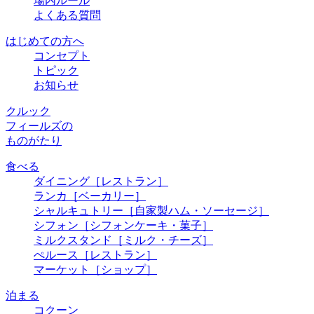
場内ルール
よくある質問
はじめての方へ
コンセプト
トピック
お知らせ
クルック
フィールズの
ものがたり
食べる
ダイニング
［レストラン］
ランカ
［ベーカリー］
シャルキュトリー
［自家製ハム・ソーセージ］
シフォン
［シフォンケーキ・菓子］
ミルクスタンド
［ミルク・チーズ］
ぺルース
［レストラン］
マーケット
［ショップ］
泊まる
コクーン