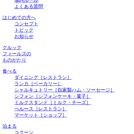
場内ルール
よくある質問
はじめての方へ
コンセプト
トピック
お知らせ
クルック
フィールズの
ものがたり
食べる
ダイニング
［レストラン］
ランカ
［ベーカリー］
シャルキュトリー
［自家製ハム・ソーセージ］
シフォン
［シフォンケーキ・菓子］
ミルクスタンド
［ミルク・チーズ］
ぺルース
［レストラン］
マーケット
［ショップ］
泊まる
コクーン