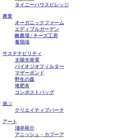
タイニーハウスビレッジ
農業
オーガニックファーム
エディブルガーデン
酪農場 / チーズ⼯房
養鶏場
サステナビリティ
太陽光発電
バイオジオフィルター
マザーポンド
野生の森
堆肥舎
コンポストバッグ
遊ぶ
クリエイティブパーク
アート
淺井裕介
アニッシュ・カプーア