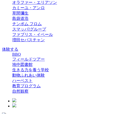
オラファー・エリアソン
カミーユ・アンロ
草間彌生
島袋道浩
チンポム フロム
スマッパ!グループ
ファブリス・イベール
増田セバスチャン
体験する
BBQ
フィールドツアー
地中図書館
生きる力を養う学校
動物ふれあい体験
ハーベスト
教育プログラム
自然観察