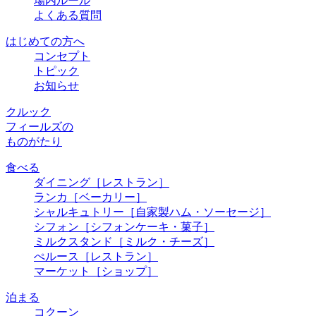
場内ルール
よくある質問
はじめての方へ
コンセプト
トピック
お知らせ
クルック
フィールズの
ものがたり
食べる
ダイニング
［レストラン］
ランカ
［ベーカリー］
シャルキュトリー
［自家製ハム・ソーセージ］
シフォン
［シフォンケーキ・菓子］
ミルクスタンド
［ミルク・チーズ］
ぺルース
［レストラン］
マーケット
［ショップ］
泊まる
コクーン