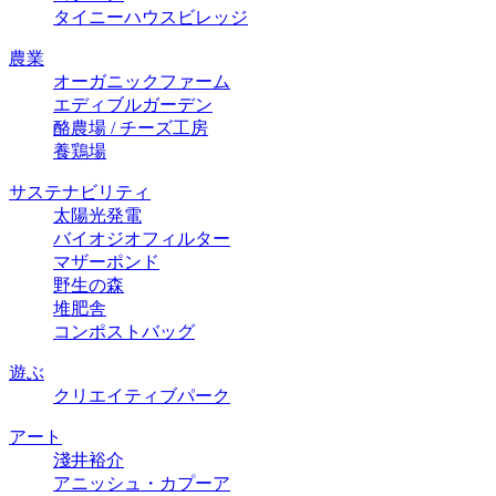
タイニーハウスビレッジ
農業
オーガニックファーム
エディブルガーデン
酪農場 / チーズ⼯房
養鶏場
サステナビリティ
太陽光発電
バイオジオフィルター
マザーポンド
野生の森
堆肥舎
コンポストバッグ
遊ぶ
クリエイティブパーク
アート
淺井裕介
アニッシュ・カプーア