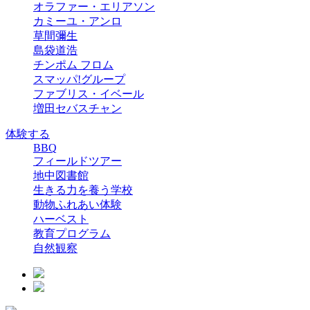
オラファー・エリアソン
カミーユ・アンロ
草間彌生
島袋道浩
チンポム フロム
スマッパ!グループ
ファブリス・イベール
増田セバスチャン
体験する
BBQ
フィールドツアー
地中図書館
生きる力を養う学校
動物ふれあい体験
ハーベスト
教育プログラム
自然観察