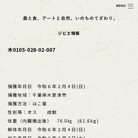
MENU
ジビエ情報
木0105-028-02-007
捕獲年月日 令和６年２月４日(日)
捕獲地域：千葉県木更津市
捕獲方法：はこ罠
性別等：オス 成獣
体重（内臓摘出後） 76.0㎏ (61.6kg)
解体年月日 令和６年２月４日(日)