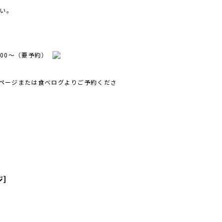
い。
18:00〜（要予約）
sのページまたは食べログよりご予約くださ
ジ］