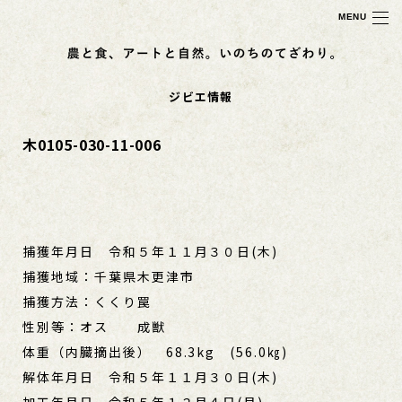
MENU
ジビエ情報
木0105-030-11-006
捕獲年月日 令和５年１１月３０日(木)
捕獲地域：千葉県木更津市
捕獲方法：くくり罠
性別等：オス 成獣
体重（内臓摘出後） 68.3kg (56.0㎏)
解体年月日 令和５年１１月３０日(木)