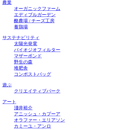
農業
オーガニックファーム
エディブルガーデン
酪農場 / チーズ⼯房
養鶏場
サステナビリティ
太陽光発電
バイオジオフィルター
マザーポンド
野生の森
堆肥舎
コンポストバッグ
遊ぶ
クリエイティブパーク
アート
淺井裕介
アニッシュ・カプーア
オラファー・エリアソン
カミーユ・アンロ