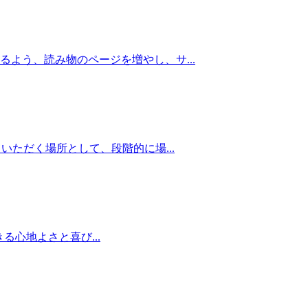
よう、読み物のページを増やし、サ...
ただく場所として、段階的に場...
る心地よさと喜び...