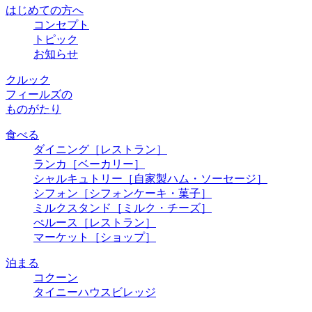
はじめての方へ
コンセプト
トピック
お知らせ
クルック
フィールズの
ものがたり
食べる
ダイニング
［レストラン］
ランカ
［ベーカリー］
シャルキュトリー
［自家製ハム・ソーセージ］
シフォン
［シフォンケーキ・菓子］
ミルクスタンド
［ミルク・チーズ］
ぺルース
［レストラン］
マーケット
［ショップ］
泊まる
コクーン
タイニーハウスビレッジ