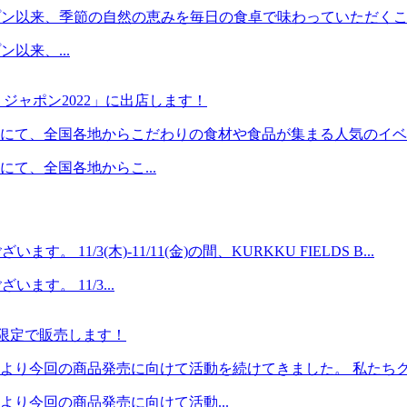
第1期オープン以来、季節の自然の恵みを毎日の食卓で味わっていただくこ
ン以来、...
・ジャポン2022」に出店します！
店にて、全国各地からこだわりの食材や食品が集まる人気のイベントに 
にて、全国各地からこ...
 11/3(木)-11/11(金)の間、KURKKU FIELDS B...
ます。 11/3...
期間限定で販売します！
り今回の商品発売に向けて活動を続けてきました。 私たちクル
り今回の商品発売に向けて活動...