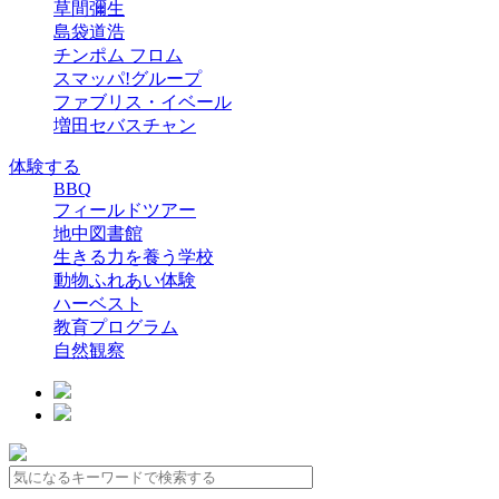
草間彌生
島袋道浩
チンポム フロム
スマッパ!グループ
ファブリス・イベール
増田セバスチャン
体験する
BBQ
フィールドツアー
地中図書館
生きる力を養う学校
動物ふれあい体験
ハーベスト
教育プログラム
自然観察