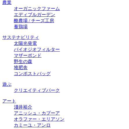
農業
オーガニックファーム
エディブルガーデン
酪農場 / チーズ⼯房
養鶏場
サステナビリティ
太陽光発電
バイオジオフィルター
マザーポンド
野生の森
堆肥舎
コンポストバッグ
遊ぶ
クリエイティブパーク
アート
淺井裕介
アニッシュ・カプーア
オラファー・エリアソン
カミーユ・アンロ