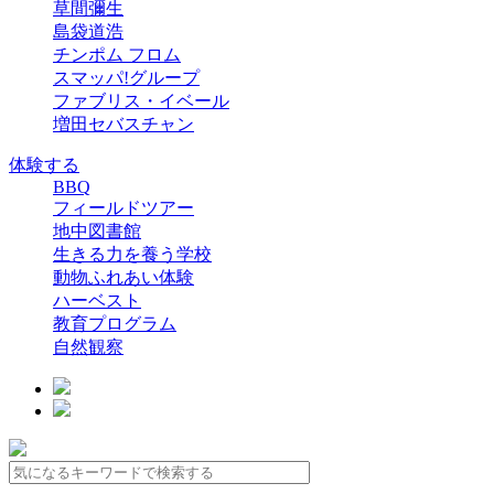
草間彌生
島袋道浩
チンポム フロム
スマッパ!グループ
ファブリス・イベール
増田セバスチャン
体験する
BBQ
フィールドツアー
地中図書館
生きる力を養う学校
動物ふれあい体験
ハーベスト
教育プログラム
自然観察