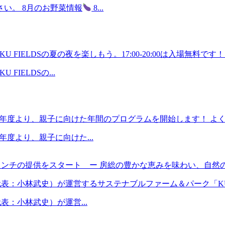
い。 8月のお野菜情報
8...
FIELDSの夏の夜を楽しもう。17:00-20:00は入場無料です！ 出
FIELDSの...
26年度より、親子に向けた年間のプログラムを開始します！ よく
年度より、親子に向けた...
帰りランチの提供をスタート ー 房総の豊かな恵みを味わい、自
代表：小林武史）が運営するサステナブルファーム＆パーク「KURKKU
代表：小林武史）が運営...