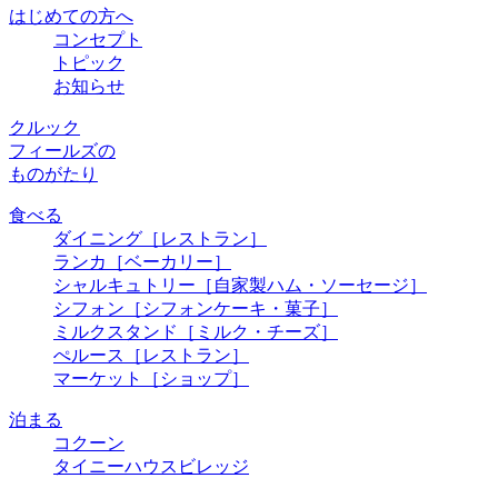
はじめての方へ
コンセプト
トピック
お知らせ
クルック
フィールズの
ものがたり
食べる
ダイニング
［レストラン］
ランカ
［ベーカリー］
シャルキュトリー
［自家製ハム・ソーセージ］
シフォン
［シフォンケーキ・菓子］
ミルクスタンド
［ミルク・チーズ］
ぺルース
［レストラン］
マーケット
［ショップ］
泊まる
コクーン
タイニーハウスビレッジ