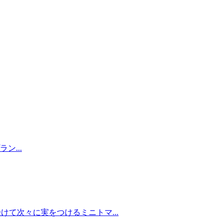
ン...
けて次々に実をつけるミニトマ...