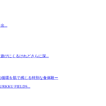
...
遊びにくるけれどさらに深...
然の循環を肌で感じる特別な食体験ー
 FIELDS...