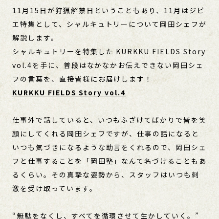
11月15日が狩猟解禁日ということもあり、11月はジビ
エ特集として、シャルキュトリーについて岡田シェフが
解説します。
シャルキュトリーを特集した KURKKU FIELDS Story
vol.4を手に、普段はなかなかお伝えできない岡田シェ
フの言葉を、直接皆様にお届けします！
KURKKU FIELDS Story vol.4
仕事外で話していると、いつもふざけてばかりで皆を笑
顔にしてくれる岡田シェフですが、仕事の話になると
いつも気づきになるような助言をくれるので、岡田シェ
フと仕事することを「岡田塾」なんて名づけることもあ
るくらい。その真摯な姿勢から、スタッフはいつも刺
激を受け取っています。
“無駄をなくし、すべてを循環させて生かしていく。”