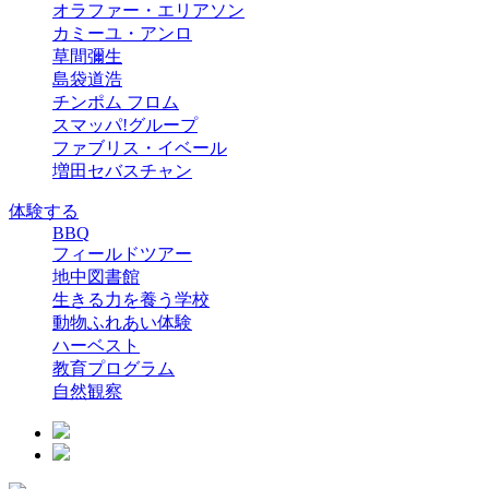
オラファー・エリアソン
カミーユ・アンロ
草間彌生
島袋道浩
チンポム フロム
スマッパ!グループ
ファブリス・イベール
増田セバスチャン
体験する
BBQ
フィールドツアー
地中図書館
生きる力を養う学校
動物ふれあい体験
ハーベスト
教育プログラム
自然観察