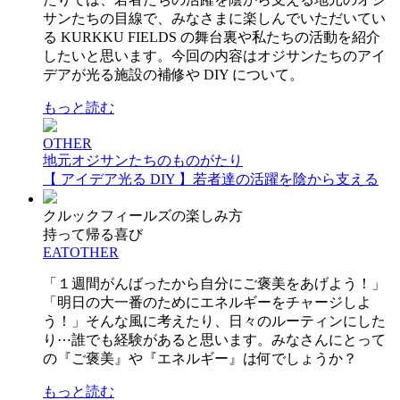
サンたちの目線で、みなさまに楽しんでいただいてい
る KURKKU FIELDS の舞台裏や私たちの活動を紹介
したいと思います。今回の内容はオジサンたちのアイ
デアが光る施設の補修や DIY について。
もっと読む
OTHER
地元オジサンたちのものがたり
【 アイデア光る DIY 】若者達の活躍を陰から支える
クルックフィールズの楽しみ方
持って帰る喜び
EAT
OTHER
「１週間がんばったから自分にご褒美をあげよう！」
「明日の大一番のためにエネルギーをチャージしよ
う！」そんな風に考えたり、日々のルーティンにした
り⋯誰でも経験があると思います。みなさんにとって
の『ご褒美』や『エネルギー』は何でしょうか？
もっと読む