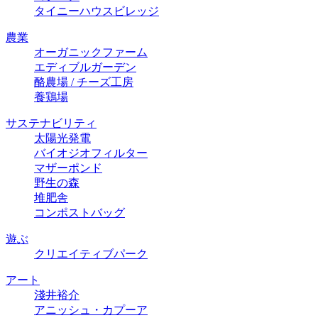
タイニーハウスビレッジ
農業
オーガニックファーム
エディブルガーデン
酪農場 / チーズ⼯房
養鶏場
サステナビリティ
太陽光発電
バイオジオフィルター
マザーポンド
野生の森
堆肥舎
コンポストバッグ
遊ぶ
クリエイティブパーク
アート
淺井裕介
アニッシュ・カプーア