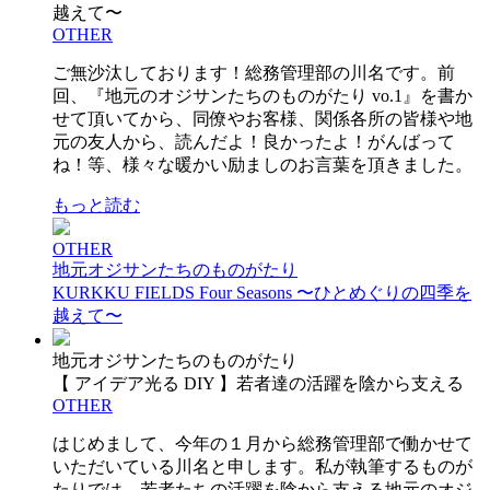
越えて〜
OTHER
ご無沙汰しております！総務管理部の川名です。前
回、『地元のオジサンたちのものがたり vo.1』を書か
せて頂いてから、同僚やお客様、関係各所の皆様や地
元の友人から、読んだよ！良かったよ！がんばって
ね！等、様々な暖かい励ましのお言葉を頂きました。
もっと読む
OTHER
地元オジサンたちのものがたり
KURKKU FIELDS Four Seasons 〜ひとめぐりの四季を
越えて〜
地元オジサンたちのものがたり
【 アイデア光る DIY 】若者達の活躍を陰から支える
OTHER
はじめまして、今年の１月から総務管理部で働かせて
いただいている川名と申します。私が執筆するものが
たりでは、若者たちの活躍を陰から支える地元のオジ