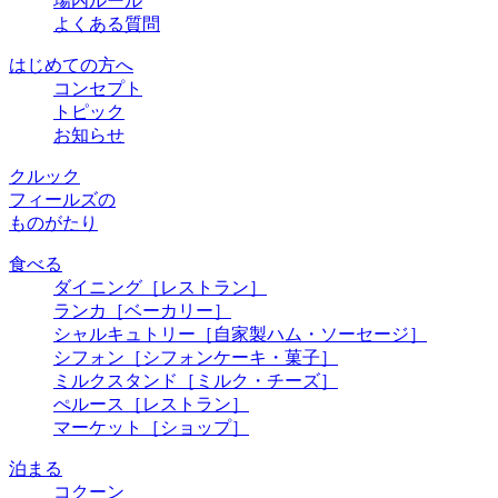
場内ルール
よくある質問
はじめての方へ
コンセプト
トピック
お知らせ
クルック
フィールズの
ものがたり
食べる
ダイニング
［レストラン］
ランカ
［ベーカリー］
シャルキュトリー
［自家製ハム・ソーセージ］
シフォン
［シフォンケーキ・菓子］
ミルクスタンド
［ミルク・チーズ］
ぺルース
［レストラン］
マーケット
［ショップ］
泊まる
コクーン