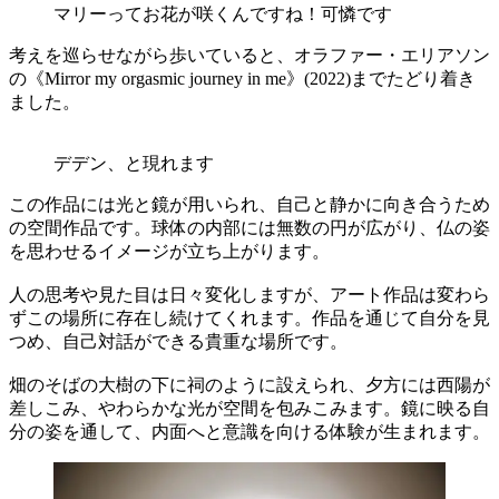
マリーってお花が咲くんですね！可憐です
考えを巡らせながら歩いていると、オラファー・エリアソン
の《Mirror my orgasmic journey in me》(2022)までたどり着き
ました。
デデン、と現れます
この作品には光と鏡が用いられ、自己と静かに向き合うため
の空間作品です。球体の内部には無数の円が広がり、仏の姿
を思わせるイメージが立ち上がります。
人の思考や見た目は日々変化しますが、アート作品は変わら
ずこの場所に存在し続けてくれます。作品を通じて自分を見
つめ、自己対話ができる貴重な場所です。
畑のそばの大樹の下に祠のように設えられ、夕方には西陽が
差しこみ、やわらかな光が空間を包みこみます。鏡に映る自
分の姿を通して、内面へと意識を向ける体験が生まれます。