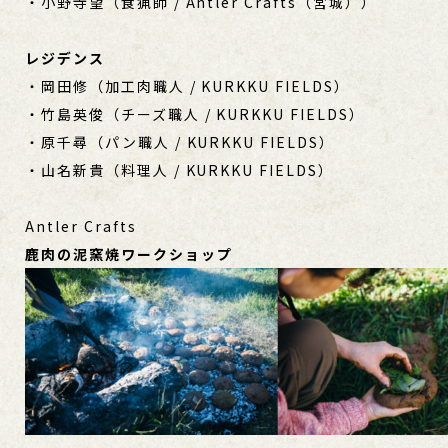
・小野寺望（食猟師 / Antler Crafts（宮城））
レジデンス
・岡田修（加工肉職人 / KURKKU FIELDS）
・竹島英俊（チーズ職人 / KURKKU FIELDS）
・原千尋（パン職人 / KURKKU FIELDS）
・山名新貴（料理人 / KURKKU FIELDS）
Antler Crafts
鹿肉の泥窯焼ワークショップ