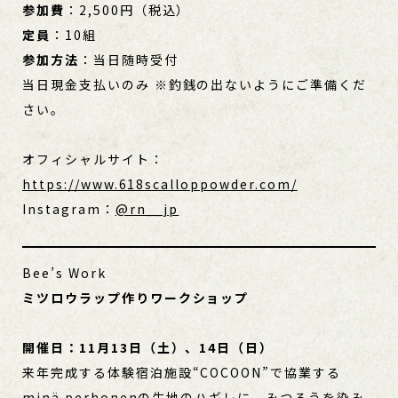
参加費
：2,500円（税込）
定員
：10組
参加方法
：当日随時受付
当日現金支払いのみ ※釣銭の出ないようにご準備くだ
さい。
オフィシャルサイト：
https://www.618scalloppowder.com/
Instagram：
@rn__jp
Bee’s Work
ミツロウラップ作りワークショップ
開催日：11月13日（土）、14日（日）
来年完成する体験宿泊施設“COCOON”で協業する
minä perhonenの生地のハギレに、みつろうを染み