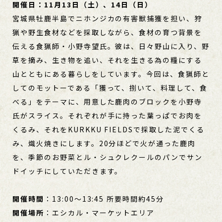
開催日：11月13日（土）、14日（日）
宮城県牡鹿半島でニホンジカの有害獣捕獲を担い、狩
猟や野生食材などを採取しながら、食材の育つ背景を
伝える食猟師・小野寺望氏。彼は、日々野山に入り、野
草を摘み、生き物を追い、それを生きる為の糧にする
山とともにある暮らしをしています。今回は、食猟師と
してのモットーである「獲って、捌いて、料理して、食
べる」をテーマに、用意した鹿肉のブロックを小野寺
氏がスライス。それぞれが手に持った葉っぱでお肉を
くるみ、それをKURKKU FIELDSで採取した泥でくる
み、熾火焼きにします。20分ほどで火が通った鹿肉
を、季節のお野菜とル・シュクレクールのパンでサン
ドイッチにしていただきます。
開催時間
：13:00～13:45 所要時間約45分
開催場所
：エシカル・マーケットエリア