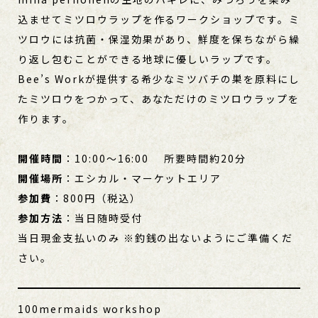
込ませてミツロウラップを作るワークショップです。ミ
ツロウには抗菌・保湿効果があり、鮮度を保ちながら繰
り返し包むことができる地球に優しいラップです。
Bee’s Workが提供する希少なミツバチの巣を原料にし
たミツロウをつかって、あなただけのミツロウラップを
作ります。
開催時間
：10:00～16:00 所要時間約20分
開催場所
：エシカル・マーケットエリア
参加費
：800円（税込）
参加方法
：当日随時受付
当日現金支払いのみ ※釣銭の出ないようにご準備くだ
さい。
100mermaids workshop