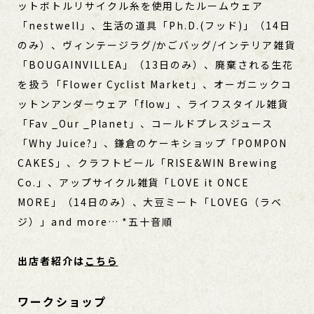
ットボトルリサイクル糸を使用したルームウェア
「nestwell」、生活の道具「Ph.D.(フッド)」（14日
のみ）、ヴィンテージラグ/かごバッグ/インテリア雑貨
「BOUGAINVILLEA」（13日のみ）、廃棄される生花
を扱う「Flower Cyclist Market」、オーガニックコ
ットンアンダーウェア「flow」、ライフスタイル雑貨
「Fav _Our _Planet」、コールドプレスジュース
「Why Juice?」、鎌倉のケーキショップ「POMPON
CAKES」、クラフトビール「RISE&WIN Brewing
Co.」、アップサイクル雑貨「LOVE it ONCE
MORE」（14日のみ）、大豆ミート「LOVEG（ラベ
ジ）」and more… *五十音順
出店者紹介は
こちら
ワークショップ