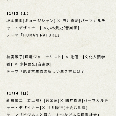
11/13（土）
坂本美⾬[ミュージシャン] × 四井真治[パーマカルチ
ャー・デザイナー] ×⼩林武史[音楽家]
テーマ「HUMAN NATURE」
枝廣淳⼦[環境ジャーナリスト] × 辻信⼀[文化人類学
者] × ⼩林武史[音楽家]
テーマ「脱資本主義の新しい生き方とは？」
11/14（日）
新羅慎二（若旦那）[音楽家]× 四井真治[パーマカルチ
ャー・デザイナー]× 辻井隆行[社会活動家]
テーマ「ビジネスと暮らしをつなげる循環型社会」