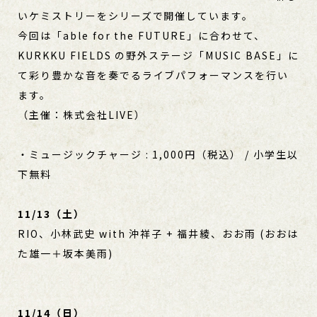
いケミストリーをシリーズで開催しています。
今回は「able for the FUTURE」に合わせて、
KURKKU FIELDS の野外ステージ「MUSIC BASE」に
て彩り豊かな音を奏でるライブパフォーマンスを行い
ます。
（主催：株式会社LIVE）
・ミュージックチャージ : 1,000円（税込） / 小学生以
下無料
11/13（土）
RIO、小林武史 with 沖祥子 + 福井綾、おお⾬ (おおは
た雄⼀＋坂本美⾬)
11/14（日）