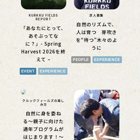
KURKKU FIELDS
求人募集
REPORT
自然のリズムで、
「あなたにとって、
人は育つ 芽吹き
あそぶってな
を“待つ”木々のよ
に？」- Spring
うに
Harvest 2026を終
えて –
PEOPLE
EXPERIENCE
EVENT
EXPERIENCE
クルックフィールズの楽し
み方
自然に身を委ね
る〜親子に向けた
通年プログラムが
はじまります！〜