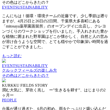
その色はどこからきたの？
EVENT
SUSTAINABILITY
こんにちは！循環・環境チームの近藤です。少し季節は遡り
ますが、4月25日と26日の2日間、千葉県大多喜町にある
「mitosaya薬草園蒸留所」のオープンデイに出店し、クレヨ
ンづくりのワークショップを行いました。手入れされた豊か
な植物に囲まれた野草園はどこか懐かしく、自然と人の営み
が溶け合うような空間で、とても穏やかで印象深い時間を過
ごすことができました。
もっと読む
EVENT
SUSTAINABILITY
クルックフィールズの楽しみ方
その色はどこからきたの？
KURKKU FIELDS STORY
潤む大気に、芽吹く兆し ー”生きるを耕す”、はじまりの2
ヶ月ー
PEOPLE
台風が通り過ぎた、6月の初め。雨をたっぷりと吸い込んだ