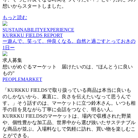
想いからスタートしました。
もっと読む
SUSTAINABILITY
EXPERIENCE
KURKKU FIELDS REPORT
ー遊んで、笑って、仲良くなる。自然と過ごすとっておきの
1日ー
求人募集
想いがめぐるマーケット 届けたいのは、“ほんとうに良い
もの”
PEOPLE
MARKET
「KURKKU FIELDSで取り扱っている商品は本当に良いも
のしかないから、素直に、良さを伝えたいなって思うんで
す。」そう話すのは、マーケットに立つ鈴木さん。いつも相
手の目を見ながら丁寧に会話をつなぐ、明るい人。
KURKKU FIELDSのマーケットは、場内で収穫された野菜
や、個性豊かな加工品、世界中から選び抜いたサステナブル
な商品が並ぶ。入場料なしで気軽に訪れ、買い物を楽しむこ
とができる。