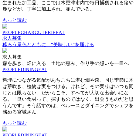
生まれた加工品。ここでは木更津市内で毎日捕獲される猪や
鹿などが、丁寧に加工され、並んでいる。
もっと読む
PEOPLE
CHARCUTERIE
EAT
求人募集
移ろう景色とともに “美味しい”を届ける
求人募集
森を歩き、畑に入る 土地の恵み、作り手の想いを一皿へ
PEOPLE
DINING
EAT
料理につながる気配があちこちに潜む畑や森。同じ季節に木
は芽吹き、植物は実をつける。けれど、その実りはいつも同
じとは限らない。だからこそ、すべてが大切な出会いにな
る。「良い食材って、探すものではなく、出会うものだと思
うんです」そう話すのは、ペルースとダイニングでシェフを
務める宮城さん。
もっと読む
PEOPLE
DINING
EAT