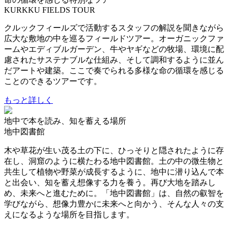
KURKKU FIELDS TOUR
クルックフィールズで活動するスタッフの解説を聞きながら
広大な敷地の中を巡るフィールドツアー。オーガニックファ
ームやエディブルガーデン、牛やヤギなどの牧場、環境に配
慮されたサステナブルな仕組み、そして調和するように並ん
だアートや建築。ここで奏でられる多様な命の循環を感じる
ことのできるツアーです。
もっと詳しく
地中で本を読み、知を蓄える場所
地中図書館
木や草花が生い茂る土の下に、ひっそりと隠されたように存
在し、洞窟のように横たわる地中図書館。土の中の微生物と
共生して植物や野菜が成長するように、地中に潜り込んで本
と出会い、知を蓄え想像する力を養う。再び大地を踏みし
め、未来へと進むために。「地中図書館」は、自然の叡智を
学びながら、想像力豊かに未来へと向かう、そんな人々の支
えになるような場所を目指します。