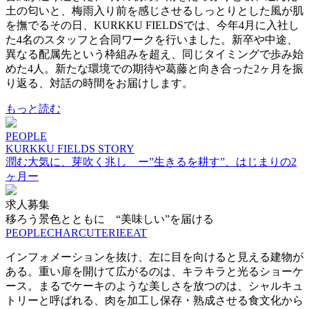
土の匂いと、梅雨入り前を感じさせるしっとりとした風が肌
を撫でるその日、KURKKU FIELDSでは、今年4月に入社し
た4名のスタッフと合同ワークを行いました。新卒や中途、
異なる配属先という枠組みを超え、同じタイミングで歩み始
めた4人。新たな環境での期待や葛藤と向き合った2ヶ月を振
り返る、対話の時間をお届けします。
もっと読む
PEOPLE
KURKKU FIELDS STORY
潤む大気に、芽吹く兆し ー”生きるを耕す”、はじまりの2
ヶ月ー
求人募集
移ろう景色とともに “美味しい”を届ける
PEOPLE
CHARCUTERIE
EAT
インフォメーションを抜け、左に目を向けると見える建物が
ある。重い扉を開けて広がるのは、キラキラと光るショーケ
ース。まるでケーキのような美しさを放つのは、シャルキュ
トリーと呼ばれる、肉を加工し保存・熟成させる食文化から