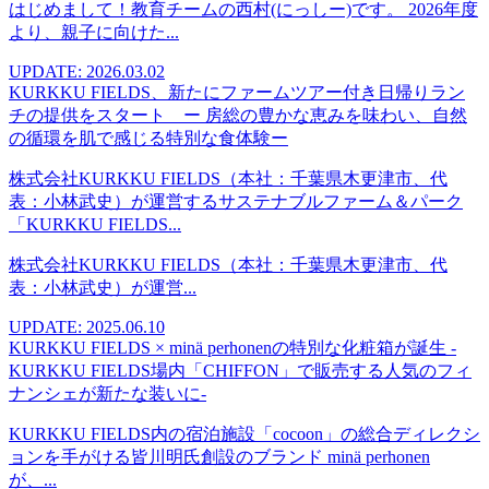
はじめまして！教育チームの西村(にっしー)です。 2026年度
より、親子に向けた...
UPDATE: 2026.03.02
KURKKU FIELDS、新たにファームツアー付き日帰りラン
チの提供をスタート ー 房総の豊かな恵みを味わい、自然
の循環を肌で感じる特別な食体験ー
株式会社KURKKU FIELDS（本社：千葉県木更津市、代
表：小林武史）が運営するサステナブルファーム＆パーク
「KURKKU FIELDS...
株式会社KURKKU FIELDS（本社：千葉県木更津市、代
表：小林武史）が運営...
UPDATE: 2025.06.10
KURKKU FIELDS × minä perhonenの特別な化粧箱が誕生 -
KURKKU FIELDS場内「CHIFFON」で販売する人気のフィ
ナンシェが新たな装いに-
KURKKU FIELDS内の宿泊施設「cocoon」の総合ディレクシ
ョンを手がける皆川明氏創設のブランド minä perhonen
が、...