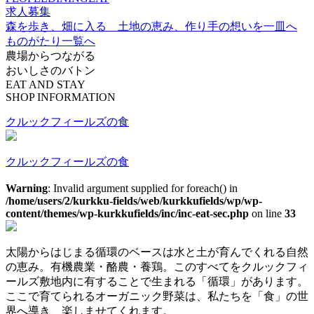
求人募集
森を歩き、畑に入る 土地の恵み、作り手の想いを一皿へ
ものがたり一覧へ
農場からつながる
おいしさのバトン
EAT AND STAY
SHOP INFORMATION
クルックフィールズの食
クルックフィールズの食
Warning
: Invalid argument supplied for foreach() in
/home/users/2/kurkku-fields/web/kurkkufields/wp/wp-
content/themes/wp-kurkkufields/inc/inc-eat-sec.php
on line
33
太陽からはじまる循環のベースは水と土が育んでくれる自然
の恵み。有機農業・酪農・養鶏。このすべてをクルックフィ
ールズ敷地内に有することで生まれる「循環」があります。
ここで育てられるオーガニック野菜は、私たちを「食」の世
界へ導き、楽しませてくれます。