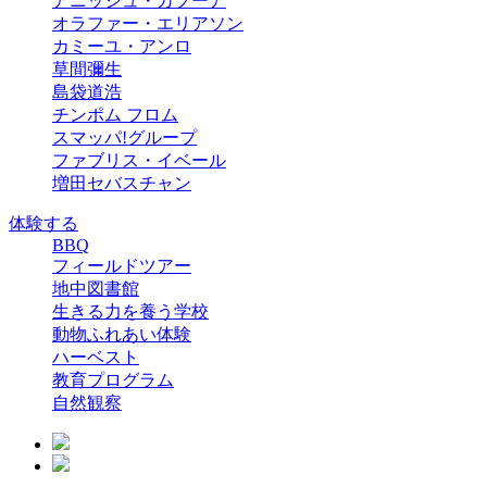
アニッシュ・カプーア
オラファー・エリアソン
カミーユ・アンロ
草間彌生
島袋道浩
チンポム フロム
スマッパ!グループ
ファブリス・イベール
増田セバスチャン
体験する
BBQ
フィールドツアー
地中図書館
生きる力を養う学校
動物ふれあい体験
ハーベスト
教育プログラム
自然観察