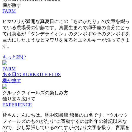
機が熟す
FARM
ヒマワリが満開な真夏日にこの「ものがたり」の文章を綴っ
ている農場長の伊藤です。真夏生まれで獅子座の自分にとっ
ては英名が「ダンデライオン」のタンポポやそのタンポポを
巨大にしたようなヒマワリを見るとエネルギーが漲ってきま
す。
もっと読む
FARM
ある日の KURKKU FIELDS
機が熟す
クルックフィールズの楽しみ方
独り文を広げて
EXPERIENCE
皆さんこんにちは。地中図書館 館長の山名です。“クルック
フィールズのものがたり”に寄稿するのは昨年の雑記以来な
ので、少し緊張しているのですがやはり文字を扱う、言葉を