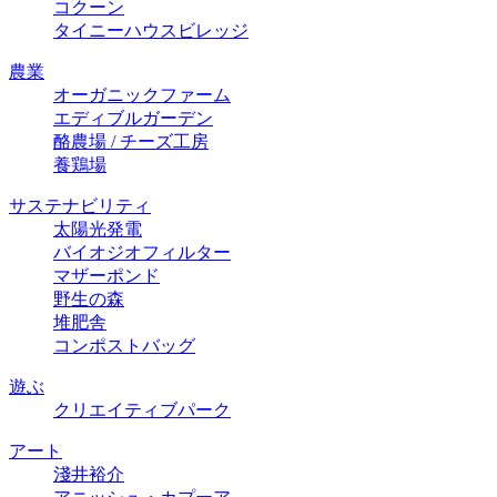
コクーン
タイニーハウスビレッジ
農業
オーガニックファーム
エディブルガーデン
酪農場 / チーズ⼯房
養鶏場
サステナビリティ
太陽光発電
バイオジオフィルター
マザーポンド
野生の森
堆肥舎
コンポストバッグ
遊ぶ
クリエイティブパーク
アート
淺井裕介