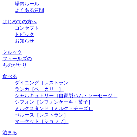
場内ルール
よくある質問
はじめての方へ
コンセプト
トピック
お知らせ
クルック
フィールズの
ものがたり
食べる
ダイニング
［レストラン］
ランカ
［ベーカリー］
シャルキュトリー
［自家製ハム・ソーセージ］
シフォン
［シフォンケーキ・菓子］
ミルクスタンド
［ミルク・チーズ］
ぺルース
［レストラン］
マーケット
［ショップ］
泊まる