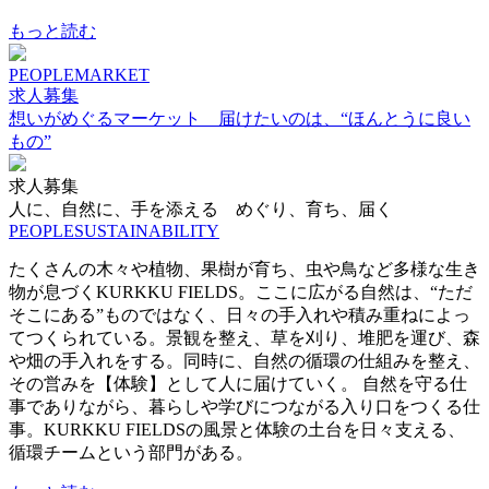
もっと読む
PEOPLE
MARKET
求人募集
想いがめぐるマーケット 届けたいのは、“ほんとうに良い
もの”
求人募集
人に、自然に、手を添える めぐり、育ち、届く
PEOPLE
SUSTAINABILITY
たくさんの木々や植物、果樹が育ち、虫や鳥など多様な生き
物が息づくKURKKU FIELDS。ここに広がる自然は、“ただ
そこにある”ものではなく、日々の手入れや積み重ねによっ
てつくられている。景観を整え、草を刈り、堆肥を運び、森
や畑の手入れをする。同時に、自然の循環の仕組みを整え、
その営みを【体験】として人に届けていく。 自然を守る仕
事でありながら、暮らしや学びにつながる入り口をつくる仕
事。KURKKU FIELDSの風景と体験の土台を日々支える、
循環チームという部門がある。