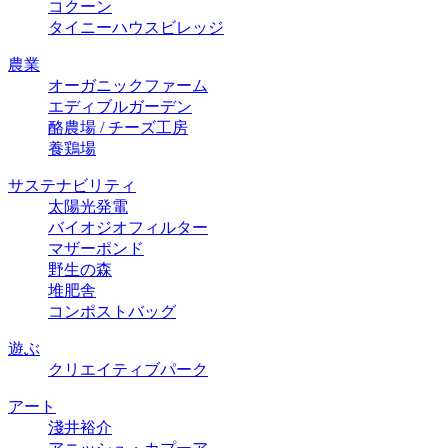
コクーン
タイニーハウスビレッジ
農業
オーガニックファーム
エディブルガーデン
酪農場 / チーズ⼯房
養鶏場
サステナビリティ
太陽光発電
バイオジオフィルター
マザーポンド
野生の森
堆肥舎
コンポストバッグ
遊ぶ
クリエイティブパーク
アート
淺井裕介