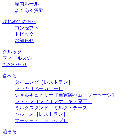
場内ルール
よくある質問
はじめての方へ
コンセプト
トピック
お知らせ
クルック
フィールズの
ものがたり
食べる
ダイニング
［レストラン］
ランカ
［ベーカリー］
シャルキュトリー
［自家製ハム・ソーセージ］
シフォン
［シフォンケーキ・菓子］
ミルクスタンド
［ミルク・チーズ］
ぺルース
［レストラン］
マーケット
［ショップ］
泊まる