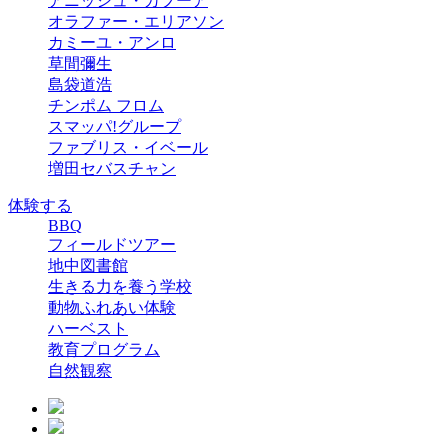
アニッシュ・カプーア
オラファー・エリアソン
カミーユ・アンロ
草間彌生
島袋道浩
チンポム フロム
スマッパ!グループ
ファブリス・イベール
増田セバスチャン
体験する
BBQ
フィールドツアー
地中図書館
生きる力を養う学校
動物ふれあい体験
ハーベスト
教育プログラム
自然観察